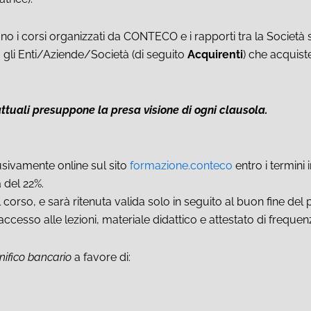
o i corsi organizzati da CONTECO e i rapporti tra la Società st
o gli Enti/Aziende/Società (di seguito
Acquirenti
) che acquist
attuali presuppone la presa visione di ogni clausola.
lusivamente online sul sito
formazione.conteco
entro i termini 
a del 22%.
 corso, e sarà ritenuta valida solo in seguito al buon fine de
cesso alle lezioni, materiale didattico e attestato di frequen
ifico bancario
a favore di: