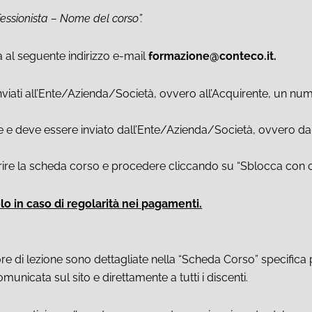
ssionista – Nome del corso”.
a al seguente indirizzo e-mail
formazione@conteco.it.
viati all’Ente/Azienda/Società, ovvero all’Acquirente, un num
e e deve essere inviato dall’Ente/Azienda/Società, ovvero dal
prire la scheda corso e procedere cliccando su “Sblocca con c
olo in caso di regolarità nei pagamenti.
e ore di lezione sono dettagliate nella “Scheda Corso” specific
municata sul sito e direttamente a tutti i discenti.