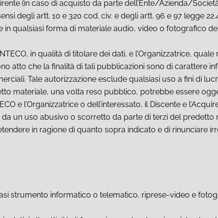
Acquirente (in caso di acquisto da parte dell’Ente/Azienda/Soci
ensi degli artt. 10 e 320 cod. civ. e degli artt. 96 e 97 legge 22
 in qualsiasi forma di materiale audio, video o fotografico dell
NTECO, in qualità di titolare dei dati, e l’Organizzatrice, qua
no atto che la finalità di tali pubblicazioni sono di carattere i
erciali. Tale autorizzazione esclude qualsiasi uso a fini di lucr
etto materiale, una volta reso pubblico, potrebbe essere ogge
ECO e l’Organizzatrice o dell’interessato, il Discente e l’Acq
 da un uso abusivo o scorretto da parte di terzi del predetto 
tendere in ragione di quanto sopra indicato e di rinunciare ir
siasi strumento informatico o telematico, riprese-video e fotograf