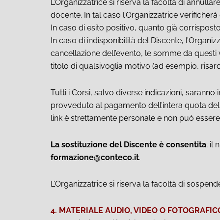
L’Organizzatrice si riserva la facoltà di annull
docente. In tal caso l’Organizzatrice verificherà 
In caso di esito positivo, quanto già corrispost
In caso di indisponibilità del Discente, l’Organizz
cancellazione dell’evento, le somme da questi v
titolo di qualsivoglia motivo (ad esempio, risar
Tutti i Corsi, salvo diverse indicazioni, sarann
provveduto al pagamento dell’intera quota del C
link è strettamente personale e non può esser
La sostituzione del Discente è consentita
; i
formazione@conteco.it
.
L’Organizzatrice si riserva la facoltà di sospend
4. MATERIALE AUDIO, VIDEO O FOTOGRAFIC