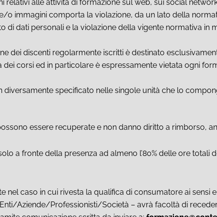
relativi alle attività di formazione sul web, sui social networ
e/o immagini comporta la violazione, da un lato della normativ
nto di dati personali e la violazione della vigente normativa i
e dei discenti regolarmente iscritti è destinato esclusivamente
 dei corsi ed in particolare è espressamente vietata ogni for
n diversamente specificato nelle singole unità che lo compong
possono essere recuperate e non danno diritto a rimborso, anc
i solo a fronte della presenza ad almeno l’80% delle ore totali d
nel caso in cui rivesta la qualifica di consumatore ai sensi e 
nti/Aziende/Professionisti/Società – avrà facoltà di recedere,