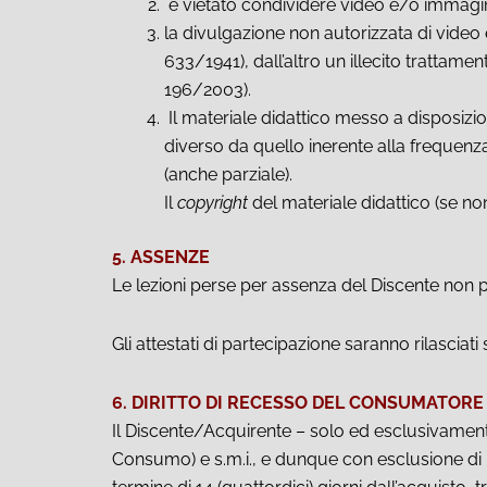
è vietato condividere video e/o immagini 
la divulgazione non autorizzata di video 
633/1941), dall’altro un illecito trattame
196/2003).
Il materiale didattico messo a disposizion
diverso da quello inerente alla frequenza
(anche parziale).
Il
copyright
del materiale didattico (se no
5. ASSENZE
Le lezioni perse per assenza del Discente non 
Gli attestati di partecipazione saranno rilasciat
6. DIRITTO DI RECESSO DEL CONSUMATORE
Il Discente/Acquirente – solo ed esclusivamente 
Consumo) e s.m.i., e dunque con esclusione di E