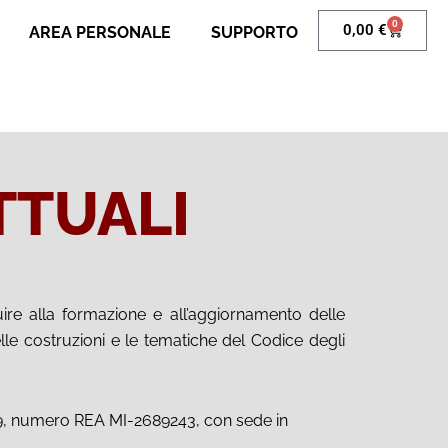
0
Carrello
0,00
€
AREA PERSONALE
SUPPORTO
TTUALI
uire alla formazione e all’aggiornamento delle
lle costruzioni e le tematiche del Codice degli
69, numero REA MI-2689243, con sede in