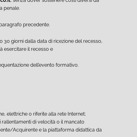
co.it
, senza dover sostenere costi diversi da
na penale.
al paragrafo precedente.
 30 giorni dalla data di ricezione del recesso,
à esercitare il recesso e
frequentazione dell’evento formativo.
elettriche o riferite alla rete Internet;
i rallentamenti di velocità o il mancato
iscente/Acquirente e la piattaforma didattica da