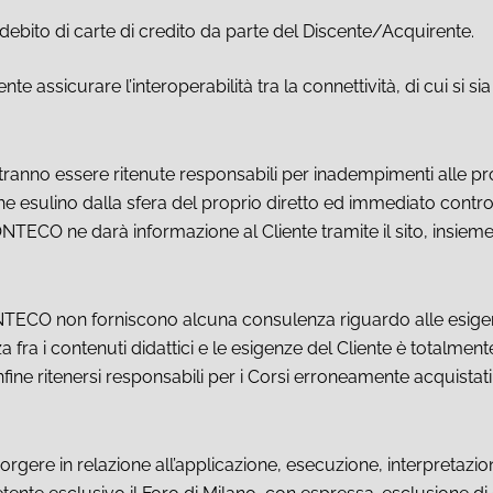
ebito di carte di credito da parte del Discente/Acquirente.
e assicurare l’interoperabilità tra la connettività, di cui si si
ranno essere ritenute responsabili per inadempimenti alle pr
 esulino dalla sfera del proprio diretto ed immediato controll
NTECO ne darà informazione al Cliente tramite il sito, insieme 
CONTECO non forniscono alcuna consulenza riguardo alle esig
za fra i contenuti didattici e le esigenze del Cliente è totalm
ne ritenersi responsabili per i Corsi erroneamente acquistat
gere in relazione all’applicazione, esecuzione, interpretazio