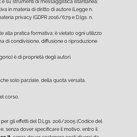
k e su strumenti di messaggistica istantanea;
a in materia di diritto di autore (Legge n.
n materia privacy (GDPR 2016/679 e D.lgs. n.
 alla pratica formativa; è vietato ogni utilizzo
ma di condivisione, diffusione o riproduzione
ono) è di proprietà degli autori.
he solo parziale, della quota versata.
el corso.
per gli effetti del D.Lgs. 206/2005 (Codice del
 senza dover specificare il motivo, entro il