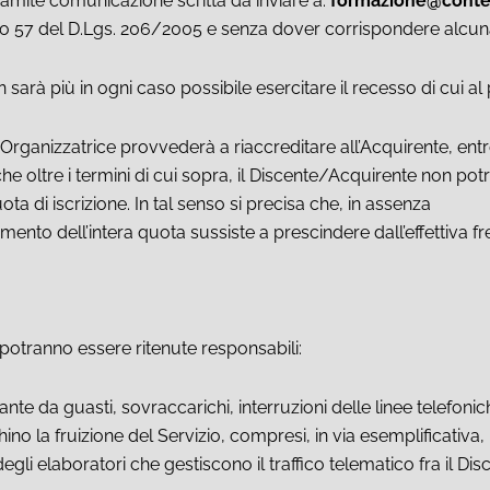
 tramite comunicazione scritta da inviare a:
formazione@conte
ticolo 57 del D.Lgs. 206/2005 e senza dover corrispondere alcu
n sarà più in ogni caso possibile esercitare il recesso di cui 
Organizzatrice provvederà a riaccreditare all’Acquirente, entro
he oltre i termini di cui sopra, il Discente/Acquirente non potr
ta di iscrizione. In tal senso si precisa che, in assenza
gamento dell’intera quota sussiste a prescindere dall’effettiva 
otranno essere ritenute responsabili:
 da guasti, sovraccarichi, interruzioni delle linee telefoniche, 
no la fruizione del Servizio, compresi, in via esemplificativa, 
egli elaboratori che gestiscono il traffico telematico fra il D