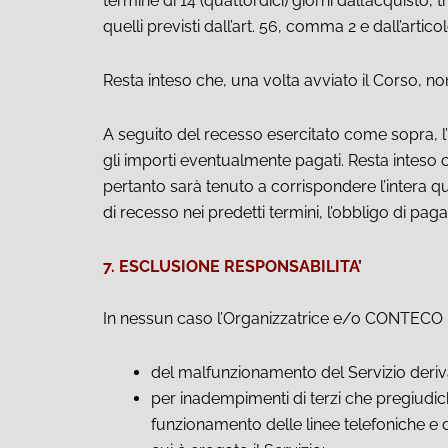
termine di 14 (quattordici) giorni dall’acquisto,
quelli previsti dall’art. 56, comma 2 e dall’ar
Resta inteso che, una volta avviato il Corso, no
A seguito del recesso esercitato come sopra, l’
gli importi eventualmente pagati. Resta inteso c
pertanto sarà tenuto a corrispondere l’intera quo
di recesso nei predetti termini, l’obbligo di pa
7. ESCLUSIONE RESPONSABILITA’
In nessun caso l’Organizzatrice e/o CONTECO p
del malfunzionamento del Servizio derivante
per inadempimenti di terzi che pregiudichi
funzionamento delle linee telefoniche e d