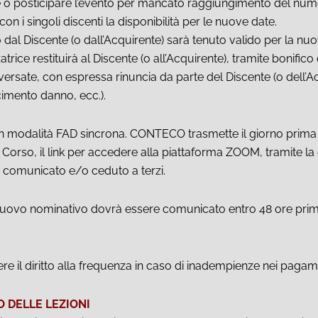
are o posticipare l’evento per mancato raggiungimento del numer
con i singoli discenti la disponibilità per le nuove date.
o dal Discente (o dall’Acquirente) sarà tenuto valido per la nu
atrice restituirà al Discente (o all’Acquirente), tramite bonifico
ersate, con espressa rinuncia da parte del Discente (o dell’Acq
cimento danno, ecc.).
o in modalità FAD sincrona. CONTECO trasmette il giorno prima 
orso, il link per accedere alla piattaforma ZOOM, tramite la qu
e comunicato e/o ceduto a terzi.
l nuovo nominativo dovrà essere comunicato entro 48 ore prima 
ere il diritto alla frequenza in caso di inadempienze nei pagam
O DELLE LEZIONI