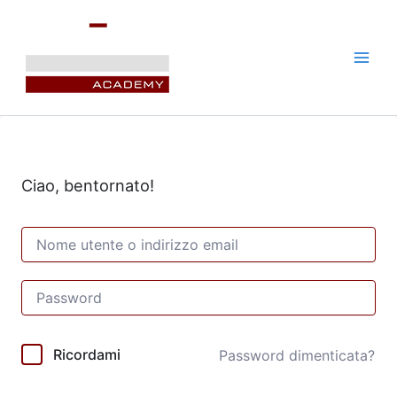
Vai
al
contenuto
Ciao, bentornato!
Ricordami
Password dimenticata?