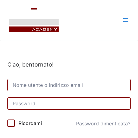
Vai
al
contenuto
Ciao, bentornato!
Ricordami
Password dimenticata?