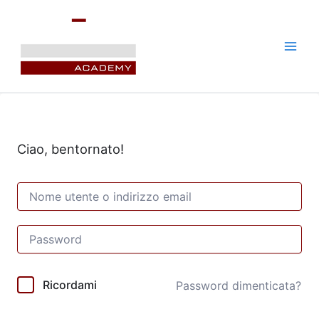
Vai
al
contenuto
Ciao, bentornato!
Ricordami
Password dimenticata?