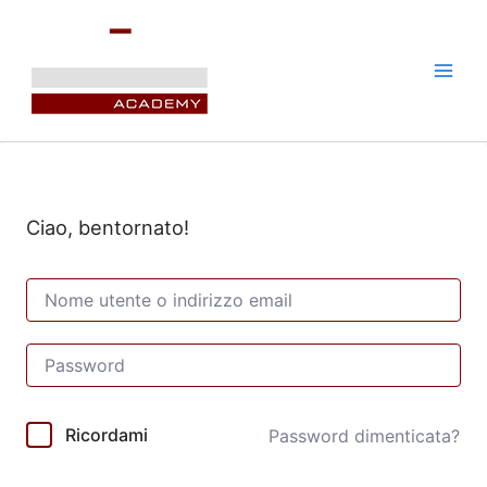
Vai
al
contenuto
Ciao, bentornato!
Ricordami
Password dimenticata?