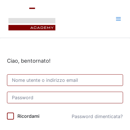
Vai
al
contenuto
Ciao, bentornato!
Ricordami
Password dimenticata?