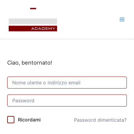
Vai
al
contenuto
Ciao, bentornato!
Ricordami
Password dimenticata?