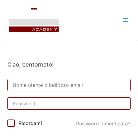
Vai
al
contenuto
Ciao, bentornato!
Ricordami
Password dimenticata?