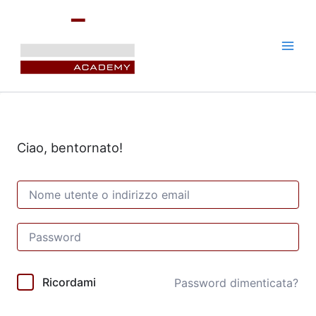
Vai
al
contenuto
Ciao, bentornato!
Ricordami
Password dimenticata?