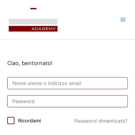
Vai
al
contenuto
Ciao, bentornato!
Ricordami
Password dimenticata?