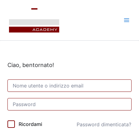
Vai
al
contenuto
Ciao, bentornato!
Ricordami
Password dimenticata?